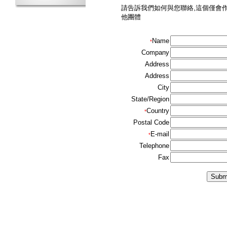
請告訴我們如何與您聯絡,這個僅會
他團體
Name
*
Company
Address
Address
City
State/Region
Country
*
Postal Code
E-mail
*
Telephone
Fax